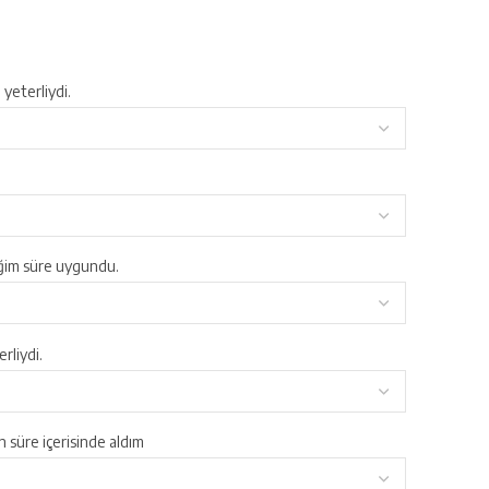
yeterliydi.
ğim süre uygundu.
rliydi.
en süre içerisinde aldım