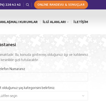
274) 226 42 42
ONLİNE RANDEVU & SONUÇLAR
ANLAŞMALI KURUMLAR
İLGI ALANLARI
İLETIŞIM
astanesi
aşımaktadır. Bu konuda göstermiş olduğunuz ilgi ve katılımınız
kesinlikle gizli tutulacaktır.
elefon Numaranız
t olduğunuz yaş kategorisini belirtiniz.