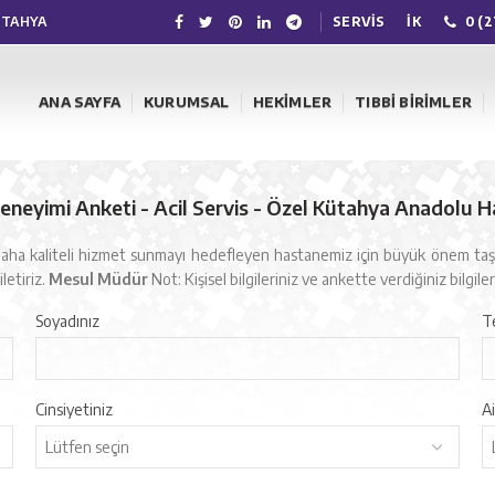
KÜTAHYA
SERVIS
İK
0 (
ANA SAYFA
KURUMSAL
HEKIMLER
TIBBI BIRIMLER
eneyimi Anketi - Acil Servis - Özel Kütahya Anadolu H
zlere daha kaliteli hizmet sunmayı hedefleyen hastanemiz için büyük önem t
letiriz.
Mesul Müdür
Not: Kişisel bilgileriniz ve ankette verdiğiniz bilgiler 
Soyadınız
T
Cinsiyetiniz
Ai