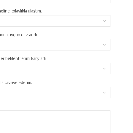
eline kolaylıkla ulaştım.
larına uygun davrandı.
r beklentilerimi karşıladı.
ıma tavsiye ederim.