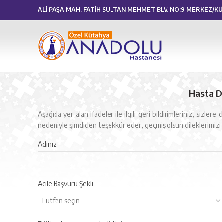
ALİ PAŞA MAH. FATİH SULTAN MEHMET BLV. NO:9 MERKEZ/
Hasta D
Aşağıda yer alan ifadeler ile ilgili geri bildirimleriniz, si
nedeniyle şimdiden teşekkür eder, geçmiş olsun dileklerimizi i
Adınız
Acile Başvuru Şekli